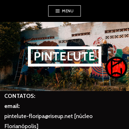
Pular
MENU
para
o
conteúdo
PINTELUTE
CONTATOS:
email:
pintelute-floripa@riseup.net [núcleo
Florianópolis]